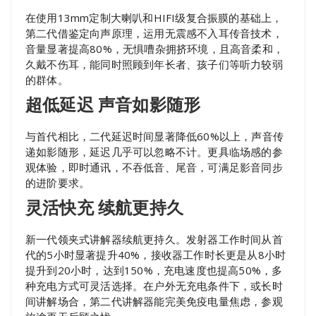
在使用13mm定制大喇叭和HIFI级复合振膜的基础上，
第二代借鉴定向声原理，运用无震感不入耳传音技术，
音量显著提高80%，无惧嘈杂拥挤环境，且高音柔和，
久戴不伤耳，能同时照顾到年长者、孩子们等听力较弱
的群体。
超低延迟 声音如影随形
与首代相比，二代延迟时间显著降低60%以上，声音传
递如影随形，延迟几乎可以忽略不计。更具临场感的参
观体验，即时通讯，不吞低音、尾音，可满足影音同步
的进阶要求。
灵活快充 续航更持久
新一代领夹式讲解器续航更持久。发射器工作时间从首
代的5小时显著提升40%，接收器工作时长更是从8小时
提升到20小时，达到150%，充电速度也提高50%，多
种充电方式可灵活选择。在户外无充电条件下，或长时
间讲解场合，第二代讲解器能完美免疫电量焦虑，参观