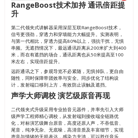
RangeBoost技术加持 通讯倍距提
升
第二代领夹式讲解器采用深层互联RangeBoost技术，
信号更强劲，穿透力和穿墙能力大幅提升。实测表明，
与第一代相比，穿透力提高80%以上，强抗干扰，无惧
串频。无遮挡情况下，最远通讯距离从200米扩大到400
米，而在有遮挡的场合，通讯距离也从50米提高至100
米左右，实现倍距提升。
远距通讯之下，参观导览不必紧随，无惧掉队，更自由
随性，同时保障带团效率与安全。同步优化了结构设
计，发射端口移到上方，有效防止误触及遮挡。
声学大师调校 演艺级原音再现
二代领夹式升级采用专业拾音元器件，并率先引入大师
级声学工程师精心调校，从发射端到接收端全链路优
化，对标演艺级舞台原音，高度还原人声，不吞低音、
尾音，纯净无杂、无底噪，高清音质及丰富细节，实现
声音与情绪的无损表达，感染力充沛，可以胜任音乐、