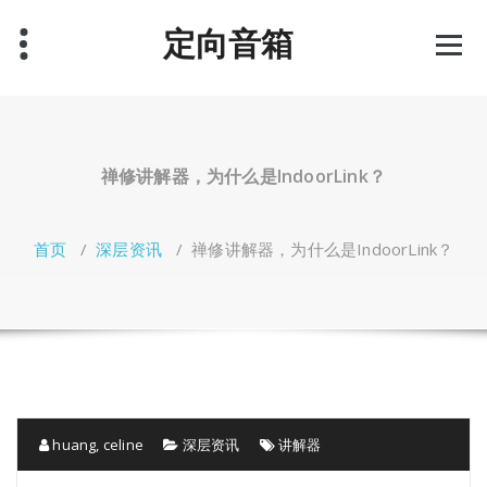
跳
定向音箱
至
正
文
禅修讲解器，为什么是IndoorLink？
首页
/
深层资讯
/
禅修讲解器，为什么是IndoorLink？
huang, celine
深层资讯
讲解器