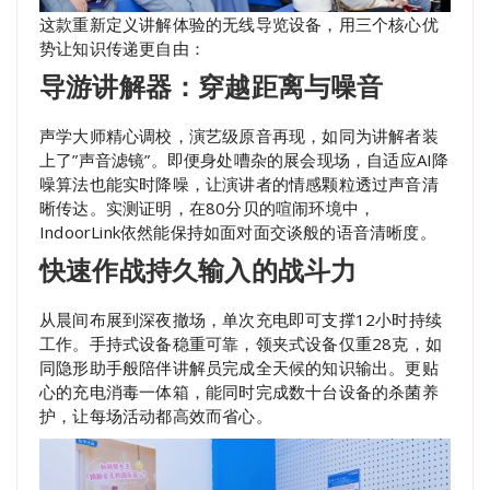
这款重新定义讲解体验的无线导览设备，用三个核心优
势让知识传递更自由：
导游讲解器：穿越距离与噪音
声学大师精心调校，演艺级原音再现，如同为讲解者装
上了”声音滤镜”。即便身处嘈杂的展会现场，自适应AI降
噪算法也能实时降噪，让演讲者的情感颗粒透过声音清
晰传达。实测证明，在80分贝的喧闹环境中，
IndoorLink依然能保持如面对面交谈般的语音清晰度。
快速作战持久输入的战斗力
从晨间布展到深夜撤场，单次充电即可支撑12小时持续
工作。手持式设备稳重可靠，领夹式设备仅重28克，如
同隐形助手般陪伴讲解员完成全天候的知识输出。更贴
心的充电消毒一体箱，能同时完成数十台设备的杀菌养
护，让每场活动都高效而省心。