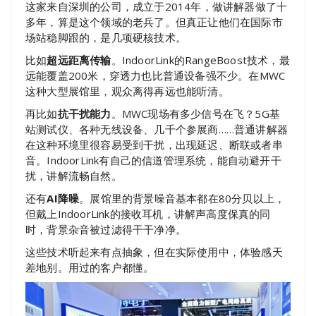
这家来自深圳的公司，成立于2014年，做讲解器做了十
多年，算是这个领域的老兵了。但真正让他们在国际市
场站稳脚跟的，是几项硬核技术。
比如
超远距离传输
。IndoorLink的RangeBoost技术，最
远能覆盖200米，穿透力也比普通设备强不少。在MWC
这种大型展馆里，观众离得再远也能听清。
再比如
抗干扰能力
。MWC现场有多少信号在飞？5G基
站测试仪、各种无线设备、几千个参展商……普通讲解器
在这种环境里很容易受到干扰，出现延迟、断联或者串
音。IndoorLink有自己的信道管理系统，能自动避开干
扰，讲解流畅自然。
还有
AI降噪
。展馆里的背景噪音基本都在80分贝以上，
但戴上IndoorLink的接收耳机，讲解声高度保真的同
时，背景杂音被过滤得干干净净。
这些技术听起来有点抽象，但在实际使用中，体验感天
差地别。用过的客户都懂。