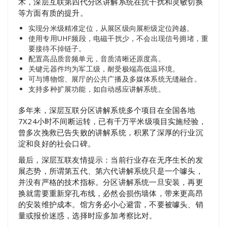
术，深层互联第四代分区讲解系统在抗干扰和灵敏切换
等方面有质的提升。
实现分米级精准定位，从展区级向展柜级定位跨越。
使用专用UHF频段，电磁干扰少，不会出现信号拥堵，重
要接待不掉链子。
配置高品质音频单元，音质清晰还原度高。
关键元器件均为军工级，耐受极端高低温环境。
可与博物馆、展厅的公共广播及多媒体系统无缝融合。
支持多种扩展功能，如自动感应讲解系统。
多年来，深层互联分区讲解系统多个项目在全国各地
7X24小时不间断运转，已有千万平米级项目实施经验，
曾多次挽救已告失败的讲解系统，积累了深厚的行业沉
淀和良好的社会口碑。
最后，深层互联友情提示：当前行业存在无序生长的发
展态势，所谓第五代、第六代讲解系统只是一个噱头，
并没有严格的技术指标。分区讲解系统一旦安装，再更
换就需要重新穿孔布线，必然会损伤墙体，带来更高昂
的安装维护成本。馆方务必小心避雷，不要被噱头、销
量或报价迷惑，选择时应多加考察比对。