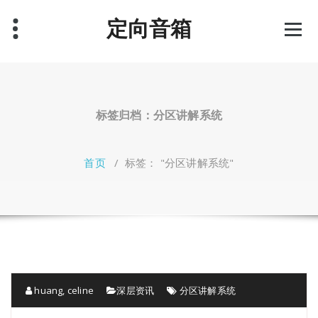
跳
定向音箱
至
正
文
标签归档：分区讲解系统
首页
/
标签： "分区讲解系统"
huang, celine
深层资讯
分区讲解系统