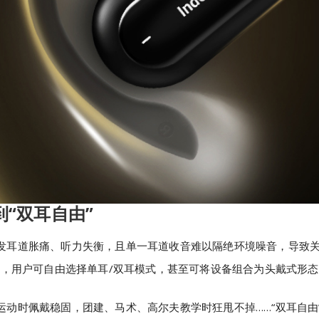
到“双耳自由”
发耳道胀痛、听力失衡，且单一耳道收音难以隔绝环境噪音，导致
统，用户可自由选择单耳/双耳模式，甚至可将设备组合为头戴式形
动时佩戴稳固，团建、马术、高尔夫教学时狂甩不掉……“双耳自由