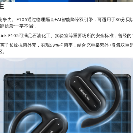
生
争力。E105通过物理隔音+AI智能降噪双引擎，可适用于80分
键信息“一字不漏”。
Link E105可满足石油化工、实验室等重要场所的安全标准，曾经
银离子长效抗菌外壳，实现99%抑菌率，结合充电臬紫外+臭氧双
区。