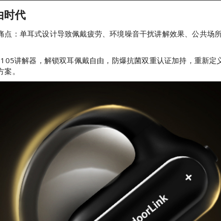
由时代
痛点：单耳式设计导致佩戴疲劳、环境噪音干扰讲解效果、公共场所
旗舰版E105讲解器，解锁双耳佩戴自由，防爆抗菌双重认证加持，重
方案。