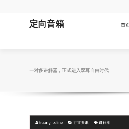
跳
至
正
文
定向音箱
首
一对多讲解器，正式进入双耳自由时代
huang, celine
行业资讯
讲解器