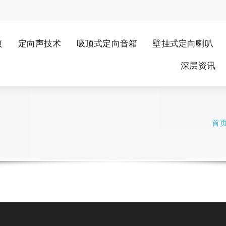
页
定向声技术
吸顶式定向音箱
壁挂式定向喇叭
深层资讯
首