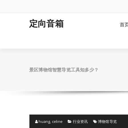
跳
至
正
文
定向音箱
首
景区博物馆智慧导览工具知多少？
huang, celine
行业资讯
博物馆导览