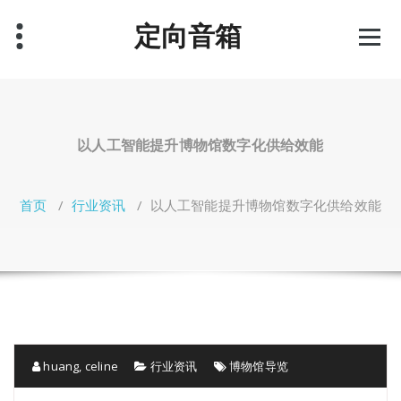
跳
定向音箱
至
正
文
以人工智能提升博物馆数字化供给效能
首页
/
行业资讯
/
以人工智能提升博物馆数字化供给效能
huang, celine
行业资讯
博物馆导览