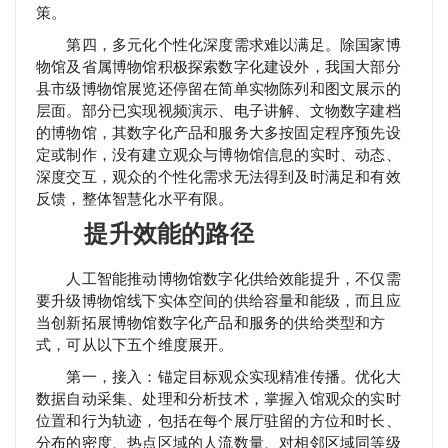
策。
第四，多元化个性化深度需求难以满足。除国家博
物馆及省属博物馆积极探索数字化建设外，我国大部分
县市级博物馆展览还停留在简单实物陈列和图文展示的
层面。部分已实现视频演示、电子讲解、文物数字建档
的博物馆，其数字化产品和服务大多按固定程序预先设
定或制作，没有建立观众与博物馆信息的实时、动态、
深度交互，观众的个性化需求无法得到及时满足和有效
反馈，整体智慧化水平有限。
提升效能的路径
人工智能推动博物馆数字化供给效能提升，不仅需
要升级博物馆线下实体空间的供给容量和能级，而且应
当创新拓展博物馆数字化产品和服务的供给类型和方
式，可从以下五个维度展开。
第一，接入：锚定目标观众实现精准传播。优化大
数据自动采集、处理和分析技术，掌握入馆观众的实时
位置和行为轨迹，包括在每个展厅驻留的方位和时长、
分布的密度、热点区域的人流数量、对相邻区域同等级